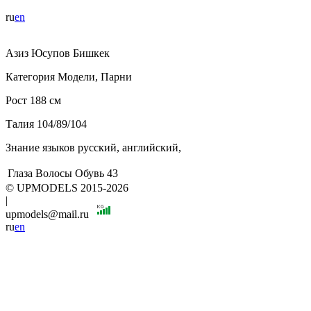
ru
en
Азиз
Юсупов
Бишкек
Категория
Модели, Парни
Рост
188 см
Талия
104/89/104
Знание языков
русский, английский,
Глаза
Волосы
Обувь
43
© UPMODELS 2015-2026
|
upmodels@mail.ru
ru
en