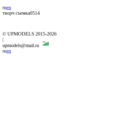
ru
en
творч съемка0514
© UPMODELS 2015-2026
|
upmodels@mail.ru
ru
en