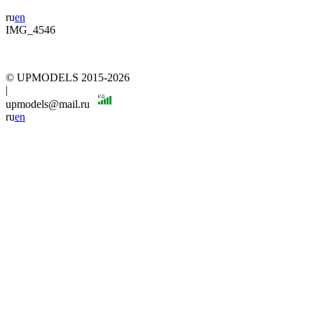
ru
en
IMG_4546
© UPMODELS 2015-2026
|
upmodels@mail.ru
ru
en