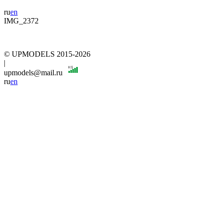
ru
en
IMG_2372
© UPMODELS 2015-2026
|
upmodels@mail.ru
ru
en