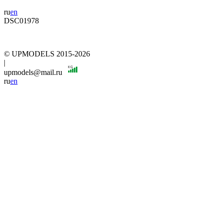
ru
en
DSC01978
© UPMODELS 2015-2026
|
upmodels@mail.ru
ru
en