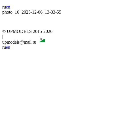
ru
en
photo_10_2025-12-06_13-33-55
© UPMODELS 2015-2026
|
upmodels@mail.ru
ru
en