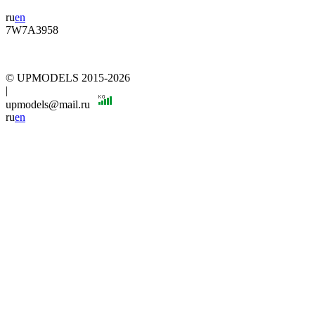
ru
en
7W7A3958
© UPMODELS 2015-2026
|
upmodels@mail.ru
ru
en