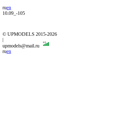
ru
en
10.09_-105
© UPMODELS 2015-2026
|
upmodels@mail.ru
ru
en