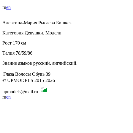
ru
en
Алевтина-Мария
Рысаева
Бишкек
Категория
Девушки, Модели
Рост
170 см
Талия
78/59/86
Знание языков
русский, английский,
Глаза
Волосы
Обувь
39
© UPMODELS 2015-2026
|
upmodels@mail.ru
ru
en