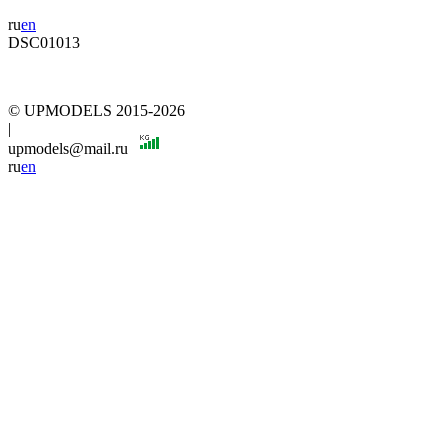
ru
en
DSC01013
© UPMODELS 2015-2026
|
upmodels@mail.ru
ru
en