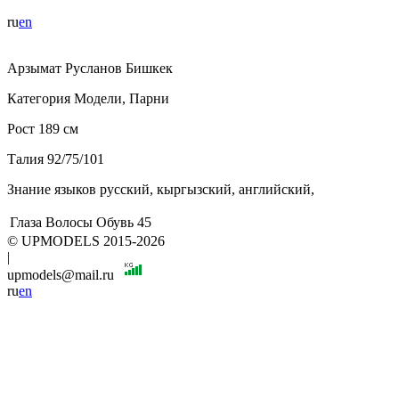
ru
en
Арзымат
Русланов
Бишкек
Категория
Модели, Парни
Рост
189 см
Талия
92/75/101
Знание языков
русский, кыргызский, английский,
Глаза
Волосы
Обувь
45
© UPMODELS 2015-2026
|
upmodels@mail.ru
ru
en