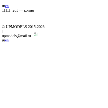
ru
en
11111_263 — копия
© UPMODELS 2015-2026
|
upmodels@mail.ru
ru
en