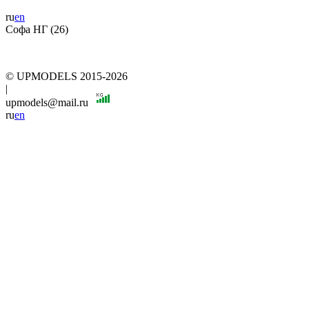
ru
en
Софа НГ (26)
© UPMODELS 2015-2026
|
upmodels@mail.ru
ru
en