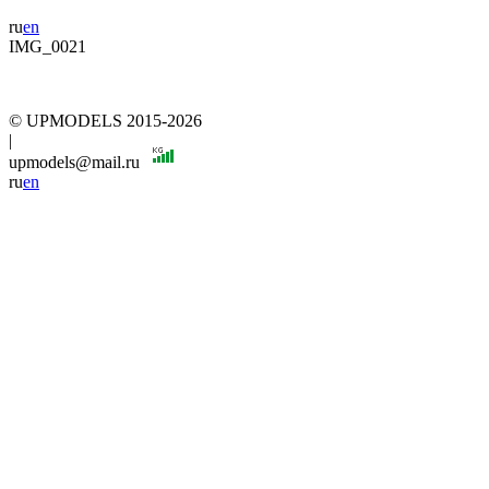
ru
en
IMG_0021
© UPMODELS 2015-2026
|
upmodels@mail.ru
ru
en