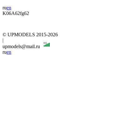
ru
en
K06A62fg62
© UPMODELS 2015-2026
|
upmodels@mail.ru
ru
en