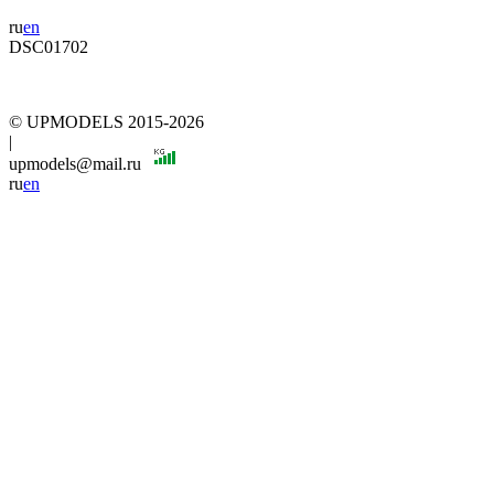
ru
en
DSC01702
© UPMODELS 2015-2026
|
upmodels@mail.ru
ru
en