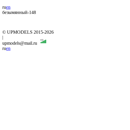
ru
en
безымянный-148
© UPMODELS 2015-2026
|
upmodels@mail.ru
ru
en