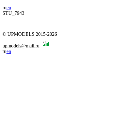
ru
en
STU_7943
© UPMODELS 2015-2026
|
upmodels@mail.ru
ru
en