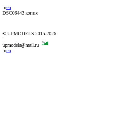
ru
en
DSC06443 копия
© UPMODELS 2015-2026
|
upmodels@mail.ru
ru
en