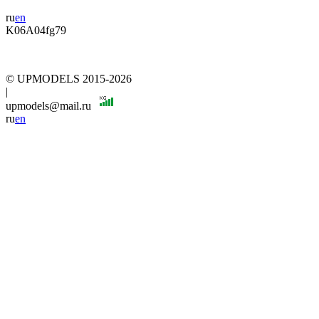
ru
en
K06A04fg79
© UPMODELS 2015-2026
|
upmodels@mail.ru
ru
en