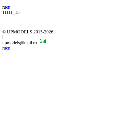
ru
en
11111_15
© UPMODELS 2015-2026
|
upmodels@mail.ru
ru
en