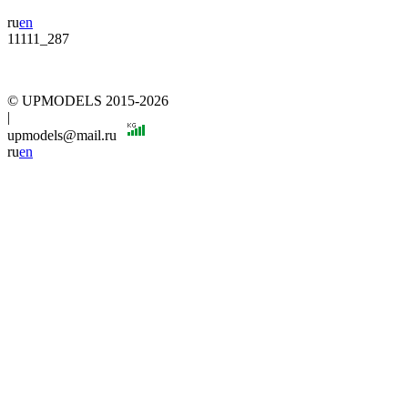
ru
en
11111_287
© UPMODELS 2015-2026
|
upmodels@mail.ru
ru
en