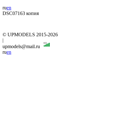
ru
en
DSC07163 копия
© UPMODELS 2015-2026
|
upmodels@mail.ru
ru
en