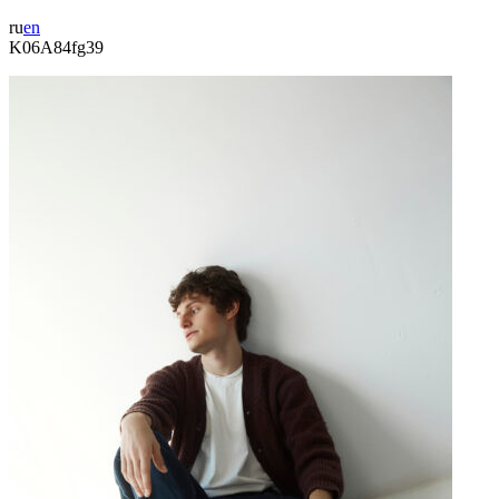
ru
en
K06A84fg39