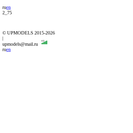
ru
en
2_75
© UPMODELS 2015-2026
|
upmodels@mail.ru
ru
en