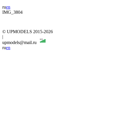
ru
en
IMG_3804
© UPMODELS 2015-2026
|
upmodels@mail.ru
ru
en