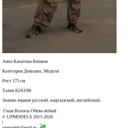
Аяна
Канатова
Бишкек
Категория
Девушки, Модели
Рост
175 см
Талия
82/63/90
Знание языков
русский, кыргызский, английский,
Глаза
Волосы
Обувь
default
© UPMODELS 2015-2026
|
upmodels@mail.ru