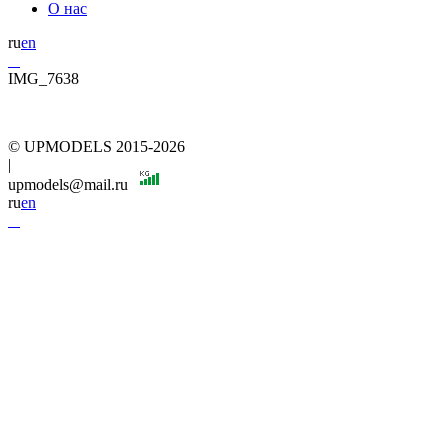
О нас
ru
en
IMG_7638
© UPMODELS 2015-2026
|
upmodels@mail.ru
ru
en