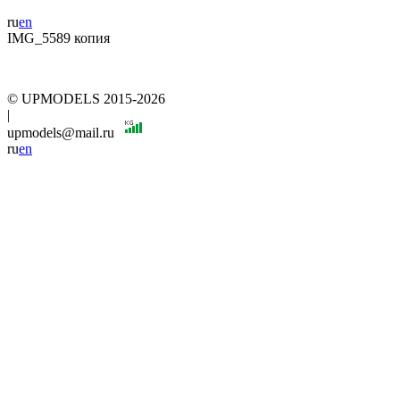
ru
en
IMG_5589 копия
© UPMODELS 2015-2026
|
upmodels@mail.ru
ru
en