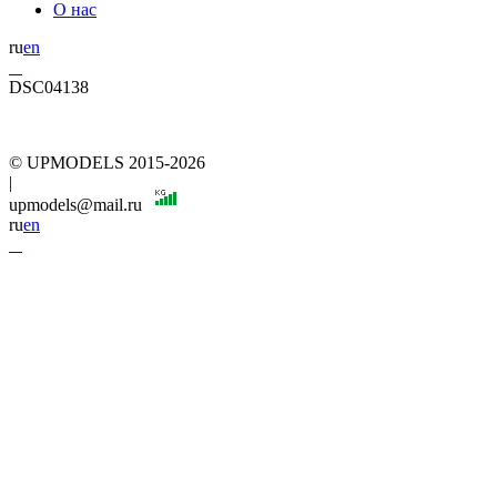
О нас
ru
en
DSC04138
© UPMODELS 2015-2026
|
upmodels@mail.ru
ru
en