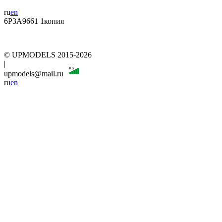
ru
en
6P3A9661 1копия
© UPMODELS 2015-2026
|
upmodels@mail.ru
ru
en