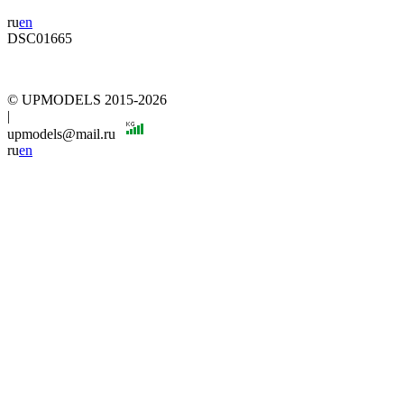
ru
en
DSC01665
© UPMODELS 2015-2026
|
upmodels@mail.ru
ru
en