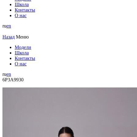
Школа
Контакты
О нас
ru
en
Назад
Меню
Модели
Школа
Контакты
О нас
ru
en
6P3A9930